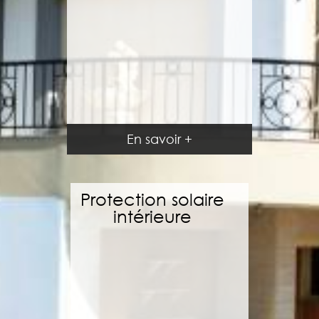
En savoir +
En savoir +
Protection solaire
intérieure