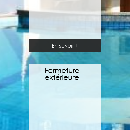
En savoir +
En savoir +
Fermeture
extérieure