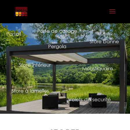
Porte de garage
Portail
Store banne
Pergola
Store intérieur
Moustiquaire
Store à lamelles
Volets de securité