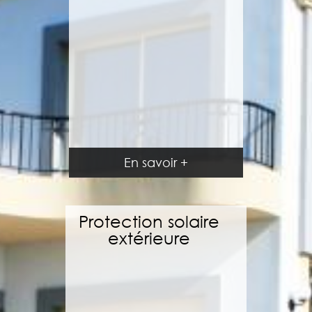
En savoir +
En savoir +
Protection solaire
extérieure