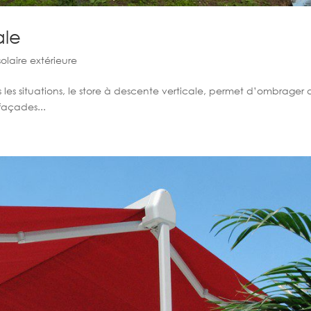
ale
solaire extérieure
 les situations, le store à descente verticale, permet d’ombrager 
façades...