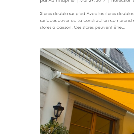
par
Admindpme
|
Mar 29, 2017
|
Protection 
Stores double sur pied Avec les stores double
surfaces ouvertes. La construction comprend
stores à caisson. Ces stores peuvent être...