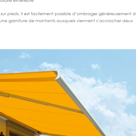
solaire extérieure
s sur pieds, il est facilement possible d’ombrager généreusement d
 une garniture de montants auxquels viennent s’accrocher deux